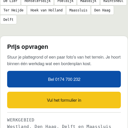
De Lier
Honselersdijk
Poeldijk
Maasdijk
Kwintsheul
Ter Heijde
Hoek van Holland
Maassluis
Den Haag
Delft
Prijs opvragen
Stuur je plattegrond of een paar foto's van het terrein. Je hoort
binnen één werkdag wat een bordenplan kost.
Bel 0174 700 232
Vul het formulier in
WERKGEBIED
Westland, Den Haag, Delft en Maassluis