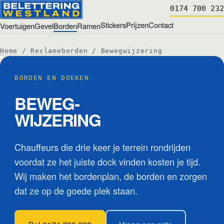
0174 700 232
Stickers
Prijzen
Contact
Voertuigen
Gevel
Borden
Ramen
Home
/
Reclameborden
/ Bewegwijzering
BORDEN EN DOEKEN
BEWEG­
WIJZERING
Chauffeurs die drie keer je terrein rondrijden
voordat ze het juiste dock vinden kosten je tijd.
Wij maken het bordenplan, de borden en zorgen
dat ze op de goede plek staan.