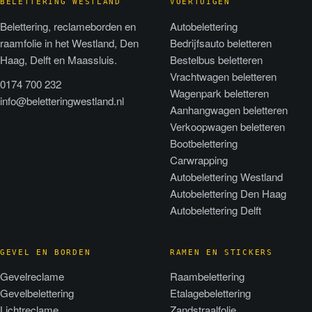
BELETTERING WESTLAND
VOERTUIGEN
Belettering, reclameborden en
Autobelettering
raamfolie in het Westland, Den
Bedrijfsauto beletteren
Haag, Delft en Maassluis.
Bestelbus beletteren
Vrachtwagen beletteren
0174 700 232
Wagenpark beletteren
info@beletteringwestland.nl
Aanhangwagen beletteren
Verkoopwagen beletteren
Bootbelettering
Carwrapping
Autobelettering Westland
Autobelettering Den Haag
Autobelettering Delft
GEVEL EN BORDEN
RAMEN EN STICKERS
Gevelreclame
Raambelettering
Gevelbelettering
Etalagebelettering
Lichtreclame
Zandstraalfolie