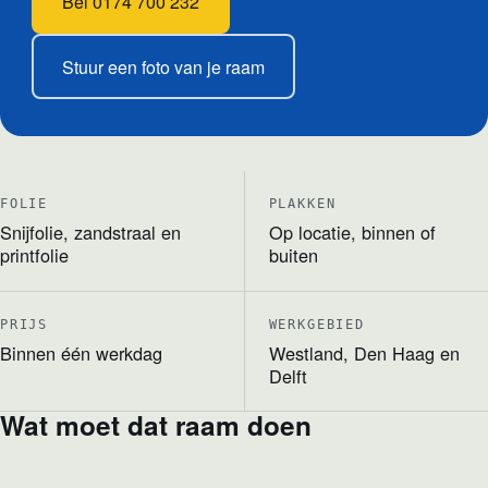
Bel 0174 700 232
Stuur een foto van je raam
FOLIE
PLAKKEN
Snijfolie, zandstraal en
Op locatie, binnen of
printfolie
buiten
PRIJS
WERKGEBIED
Binnen één werkdag
Westland, Den Haag en
Delft
Wat moet dat raam doen