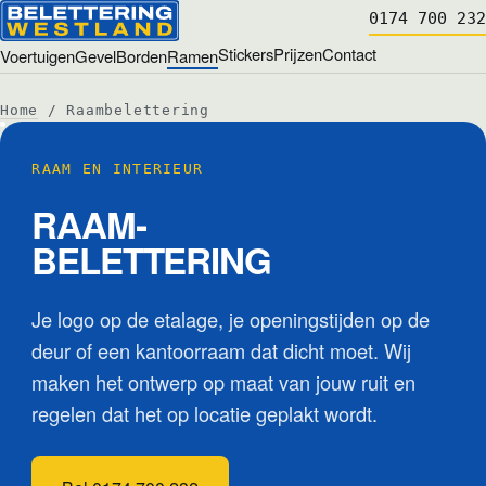
0174 700 232
Stickers
Prijzen
Contact
Voertuigen
Gevel
Borden
Ramen
Home
/ Raambelettering
RAAM EN INTERIEUR
RAAM­
BELETTERING
Je logo op de etalage, je openingstijden op de
deur of een kantoorraam dat dicht moet. Wij
maken het ontwerp op maat van jouw ruit en
regelen dat het op locatie geplakt wordt.