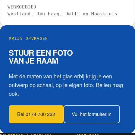
WERKGEBIED
Westland, Den Haag, Delft en Maassluis
PRIJS OPVRAGEN
STUUR EEN FOTO
VAN JE RAAM
Met de maten van het glas erbij krijg je een
ontwerp op schaal, op je eigen foto. Bellen mag
ook.
Bel 0174 700 232
Vul het formulier in