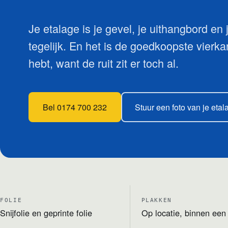
Je etalage is je gevel, je uithangbord en
tegelijk. En het is de goedkoopste vierka
hebt, want de ruit zit er toch al.
Bel 0174 700 232
Stuur een foto van je etal
FOLIE
PLAKKEN
Snijfolie en geprinte folie
Op locatie, binnen een