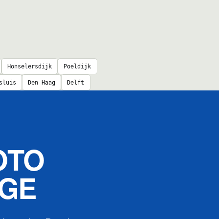
Honselersdijk
Poeldijk
sluis
Den Haag
Delft
OTO
AGE