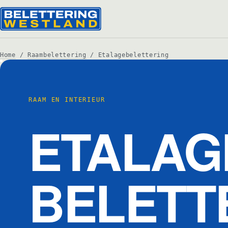
Home
/
Raambelettering
/ Etalagebelettering
RAAM EN INTERIEUR
ETALAG
BELETT