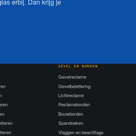
as erbij. Dan krijg je
GEVEL EN BORDEN
Gevelreclame
ren
Gevelbelettering
n
Lichtreclame
eren
Reclameborden
en
Bouwborden
tteren
Spandoeken
tteren
Vlaggen en beachflags