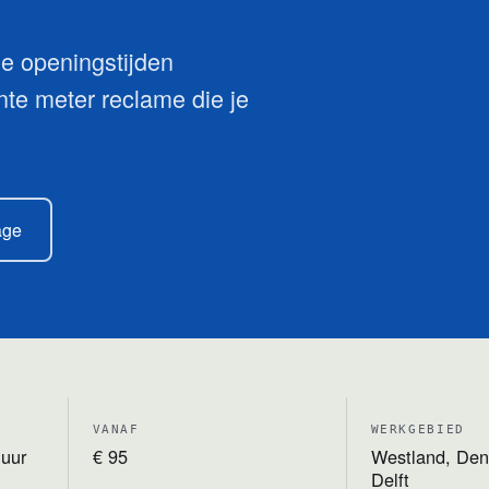
 je openingstijden
nte meter reclame die je
age
VANAF
WERKGEBIED
 uur
€ 95
Westland, Den
Delft