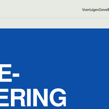
Voertuigen
Gevel
E­
ERING