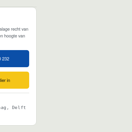
talage recht van
en hoogte van
0 232
ier in
aag, Delft