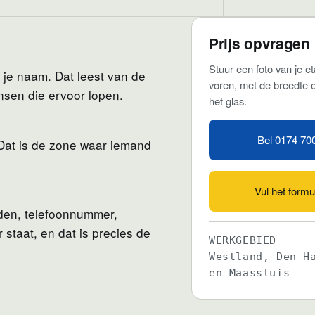
Prijs opvragen
Stuur een foto van je e
je naam. Dat leest van de
voren, met de breedte 
nsen die ervoor lopen.
het glas.
Bel 0174 70
 Dat is de zone waar iemand
Vul het formul
jden, telefoonnummer,
 staat, en dat is precies de
WERKGEBIED
Westland, Den H
en Maassluis