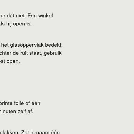
oe dat niet. Een winkel
ls hij open is.
 het glasoppervlak bedekt.
ter de ruit staat, gebruik
est open.
inte folie of een
minuten zelf af.
n plakken. Zet je naam één